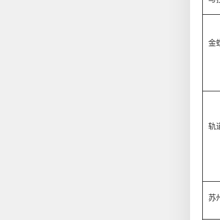
金
轨
苏