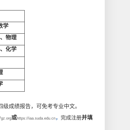
数学
、物理
、化学
理
学
K四级成绩报告，可免考专业中文。
或
并填
，
完成注册
7gz.org
https://iaa.suda.edu.cn