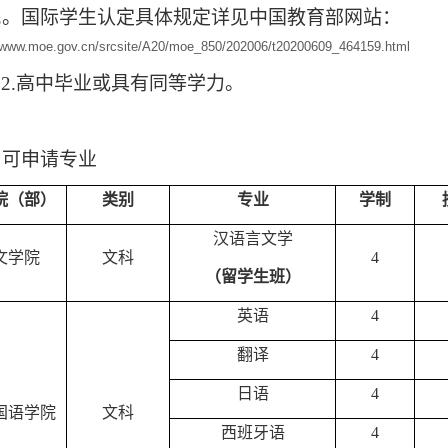
民。国际学生认定具体规定详见中国
教育部网站
：
//www.moe.gov.cn/srcsite/A20/moe_850/202006/t20200609_464159.html
2.
高中毕业或具有同等学力。
、可申请专业
院（部）
类别
专业
学制
汉语言文学
文学院
文科
4
（留学生班）
英语
4
翻译
4
日语
4
国语学院
文科
西班牙语
4