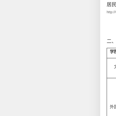
居
http:
二
学
外