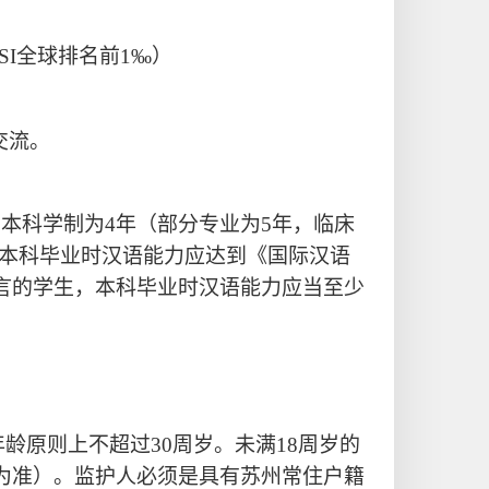
SI
全球排名前
1‰
）
交流。
。本科学制为
4年（部分专业为5年，临床
，本科
毕业时
汉语能力应达到《国际汉语
言的学生，本科
毕业时
汉语能力应当至少
年龄原则
上
不超过
30
周岁。未满
18周岁的
为准）。监护人必须是具有苏州常住户籍