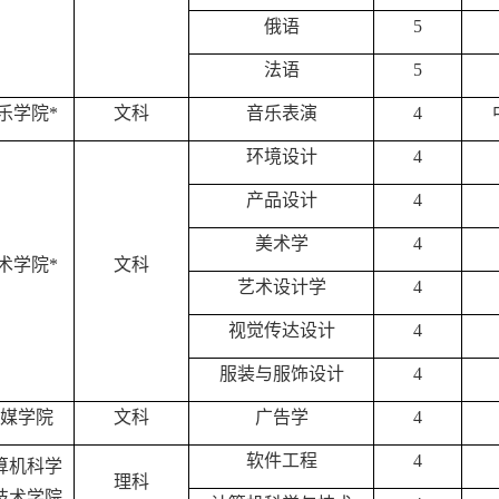
俄语
5
法语
5
乐学院
*
文科
音乐表演
4
环境设计
4
产品设计
4
美术学
4
术学院
*
文科
艺术设计学
4
视觉传达设计
4
服装与服饰设计
4
媒学院
文科
广告学
4
软件工程
4
算机科学
理科
技术学院