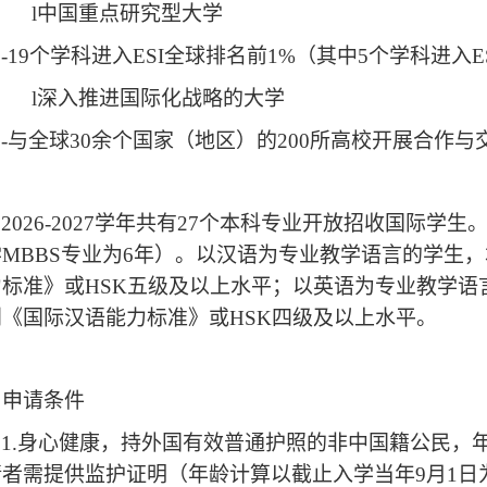
l
中国重点研究型大学
-19
个学科进入
ESI
全球排名前
1%
（
其中
5
个学科进入
E
l
深入推进国际化战略的大学
-
与全球
30
余个国家（地区）的
200
所高校开展合作与
2
02
6
-202
7
学年共有
2
7
个本科专业开放招收国际学生
MBBS专业为6年）。以汉语为专业教学语言的学生
力标准》或
HSK五级及以上水平；以英语为专业教学语
到《国际汉语能力标准》或
HSK四级及以上水平。
、申请条件
1.身心健康，持外国有效普通护照的非中国籍公民，
请者需提供监护证明（年龄计算以截止入学当年9月1日