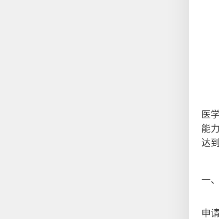
医学
能
达
一
申